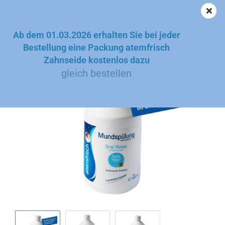
Ab dem 01.03.2026 erhalten Sie bei jeder
atemfrisch® Mundspülung 500 ml
Bestellung eine Packung atemfrisch
Zahnseide kostenlos dazu
TetroBreath
gleich bestellen
GmbH